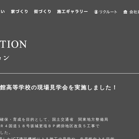
館高等学校の現場見学会を実施しました！
）
確保・育成を目的として、国土交通省 関東地方整備局
Ｒ４国道１８号坂城更埴ＢＰ網掛地区改良５工事で
した。