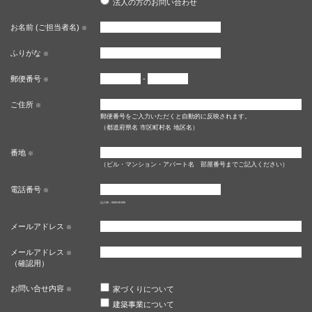
法人の方のお問い合わせ
お名前 (ご担当者名)
※
ふりがな
※
郵便番号
-
※
ご住所
※
郵便番号をご入力いただくと自動的に反映されます。
（都道府県名 市区町村名 地区名）
番地
※
（ビル・マンション・アパート名 部屋番号までご記入ください）
電話番号
※
記入例：0000-00-000
メールアドレス
※
メールアドレス
※
（確認用）
お問い合せ内容
家づくりについて
※
建築事業について