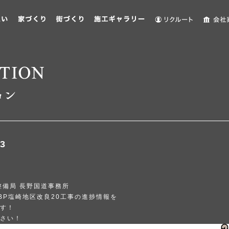
3
整備局 長野国道事務所
埴BP塩崎地区改良20工事の進捗情報を
す！
さい！